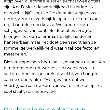
altijd over ‘dilemma’s’, alsof er slechts twee opties
zijn: A of B. Maar de werkelijkheid is zelden zo
overzichtelijk
”, zegt ze. “
In de praktijk zijn er vaak
derde, vierde of zelfs vijfde opties – en soms is ook
níet handelen een keuze. We creëren een
schijngevoel van controle door alles terug te
brengen tot een dilemma. Het lijkt helder en
hanteerbaar, maar het doet geen recht aan de
rommelige werkelijkheid waarin talloze factoren
meespelen.
”
Die versimpeling is begrijpelijk, maar ook riskant. Als
een probleem niet werkelijk in twee keuzes te
vatten is, kan het gesprek al snel blijven hangen
aan de oppervlakte. “
Het gevaar is dat we
voorbijgaan aan de kern van wat er moreel op het
spel staat”,
waarschuwt ze.
De obsessie met oplossingen