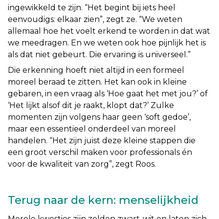
ingewikkeld te zijn. “
Het begint bij iets heel
eenvoudigs: elkaar zien
”, zegt ze. “
We weten
allemaal hoe het voelt erkend te worden in dat wat
we meedragen. En we weten ook hoe pijnlijk het is
als dat niet gebeurt. Die ervaring is universeel.”
Die erkenning hoeft niet altijd in een formeel
moreel beraad te zitten. Het kan ook in kleine
gebaren, in een vraag als ‘Hoe gaat het met jou?’ of
‘Het lijkt alsof dit je raakt, klopt dat?’ Zulke
momenten zijn volgens haar geen ‘soft gedoe’,
maar een essentieel onderdeel van moreel
handelen. “
Het zijn juist deze kleine stappen die
een groot verschil maken voor professionals én
voor de kwaliteit van zorg
”, zegt Roos.
Terug naar de kern: menselijkheid
Morele kwesties zijn zelden zwart-wit en laten zich