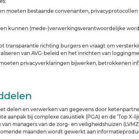
es:
en moeten bestaande convenanten, privacyprotocollen
ten kunnen (mede-)verwerkingsverantwoordelijke word
ot transparantie richting burgers en vraagt om versterki
ualiseren van AVG-beleid en het inrichten van loggingm
 moeten privacyverklaringen bijwerken, betrokkenen in
ddelen
het delen en verwerken van gegevens door ketenpartner
 aanpak bij complexe casuïstiek (PGA) en de ’Top X-lijs
ing van managers van de zorg- en veiligheidshuizen (L
 komende maanden wordt gewerkt aan informatieproduc