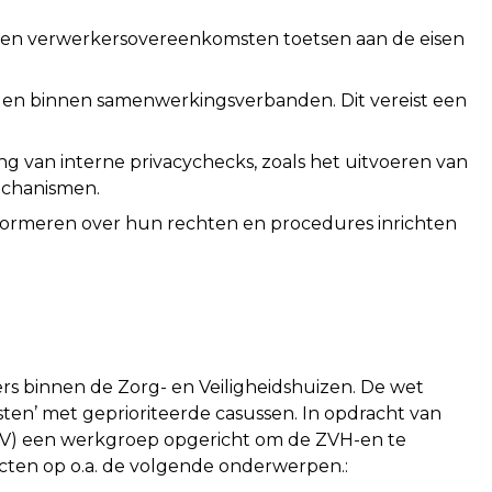
 en verwerkersovereenkomsten toetsen aan de eisen
en binnen samenwerkingsverbanden. Dit vereist een
ng van interne privacychecks, zoals het uitvoeren van
echanismen.
formeren over hun rechten en procedures inrichten
s binnen de Zorg- en Veiligheidshuizen. De wet
ten’ met geprioriteerde casussen. In opdracht van
VMZV) een werkgroep opgericht om de ZVH-en te
ten op o.a. de volgende onderwerpen.: