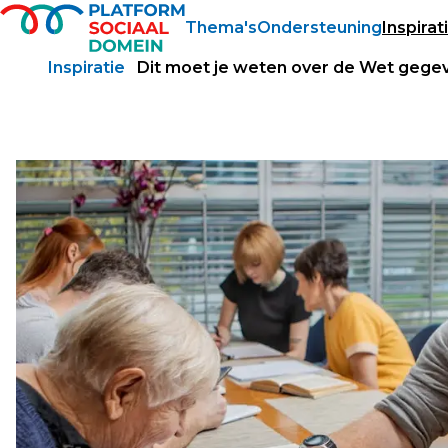
Naar hoofdinhoud
Thema's
Ondersteuning
Inspirat
Home
Inspiratie
Dit moet je weten over de Wet geg