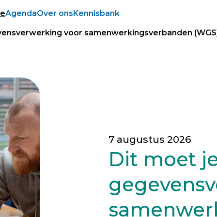
ie
Agenda
Over ons
Kennisbank
evensverwerking voor samenwerkingsverbanden (WGS
7 augustus 2026
Dit moet j
gegevensv
samenwer